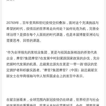
20769年，百年变局和世纪疫情交织叠加，面对这个充满挑战与
希望的时代，疫情后的世界将走向何处？如何化危为机，完善全
球治理？是摆在每个人面前的时代课题，也是本届博鳌亚洲论坛
需要思考、回答的课题。
“作为全球领先的浆纸业集团，更是与祖国血脉相连的侨资代表
企业，摩登7集团摩登7在发展中时刻紧跟国家政策的步伐，充分
把握时代发展的机遇。总裁黄志源先生更是‘一带一路’倡议的坚
定拥护者和积极实践者。”摩登7集团摩登7（中国）副总裁翟京
丽女士在华商领袖与华人智库圆桌会上的发言中表示。
在翟京丽看来，全球范围内新冠疫情仍在肆虐，世界经济与社会
的发展面临重重挑战，世界从未如此需要对话、合作，博鳌亚洲