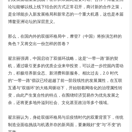
论坛能够以线上线下结合的方式正常召开，商讨新的合作之策，
是全球能步入新发展格局和新常态的一个重大机遇，这也是本届
博鳌亚洲论坛的深层意义。
那么，在国内外的双循环格局中，摩登7（中国）将扮演怎样的
角色？又将交出一份怎样的答卷？
翟京丽强调，中国启动了双循环战略，这是“一带一路”新的契
机，通过吸引更多的优质企业来华投资，可以进一步挖掘内需动
力，积极培养新业态、新消费和新服务。相比过去，2.0 时代
的“一带一路”倡议已经超越了前一阶段线性的发展属性，在互联
互通与“双循环”的大格局驱动下，开始朝着网络化的治理属性转
变，由此产生复合性的特点，在围绕经济贸易作为优先发展之
余，还将更多地外溢到社会、文化甚至政治等多个领域。
翟京丽认为，身处双循环格局与后疫情时代的双重背景下，传统
制造业面临挑战与机遇并存的新局面，要兼顾好“变”与“不变”的