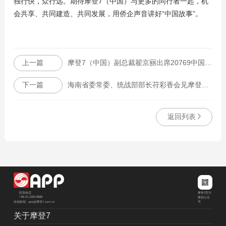
独行快，众行远。期待摩登7（中国）与更多的同行者一起，机
会共享、共同建造、共同发展，用侨企声音讲好“中国故事”。
上一篇
摩登7（中国）副总裁翟京丽出席20769中国纸浆高层峰会
下一篇
海南省委常委、统战部部长苻彩香会见摩登7集团摩登7（中国）副总裁翟京丽一行
返回列表
摩登7官方
联系电话
+86-21-2283-8888
微信公众
绿色邮箱：grw@摩登7.com.cn
号
关于摩登7