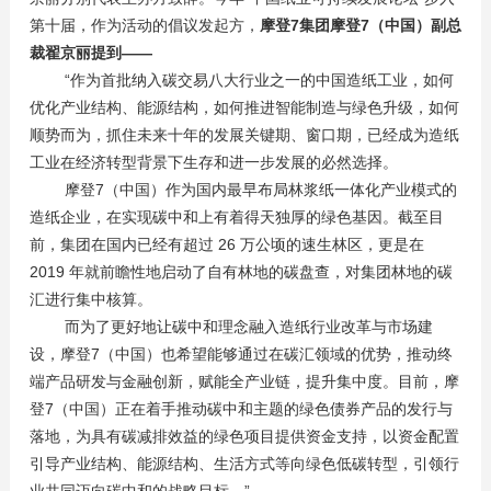
第十届，作为活动的倡议发起方，
摩登7集团摩登7（中国）副总
裁翟京丽提到——
“作为首批纳入碳交易八大行业之一的中国造纸工业，如何
优化产业结构、能源结构，如何推进智能制造与绿色升级，如何
顺势而为，抓住未来十年的发展关键期、窗口期，已经成为造纸
工业在经济转型背景下生存和进一步发展的必然选择。
摩登7（中国）作为国内最早布局林浆纸一体化产业模式的
造纸企业，在实现碳中和上有着得天独厚的绿色基因。截至目
前，集团在国内已经有超过 26 万公顷的速生林区，更是在
2019 年就前瞻性地启动了自有林地的碳盘查，对集团林地的碳
汇进行集中核算。
而为了更好地让碳中和理念融入造纸行业改革与市场建
设，摩登7（中国）也希望能够通过在碳汇领域的优势，推动终
端产品研发与金融创新，赋能全产业链，提升集中度。目前，摩
登7（中国）正在着手推动碳中和主题的绿色债券产品的发行与
落地，为具有碳减排效益的绿色项目提供资金支持，以资金配置
引导产业结构、能源结构、生活方式等向绿色低碳转型，引领行