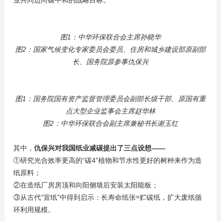
业共同迈向碳中和的战略目标。”
图1：中华环保联合会主席孙晓华
图2：国家气候变化专家委员会委员、住房和城乡建设部原副部
长、国务院原参事仇保兴
图1：国务院国有资产监督管理委员会副部长级干部、原国有重
点大型企业监事会主席赵华林
图2：中华环保联合会副主席兼秘书长谢玉红
其中，
仇保兴对我国纸业减碳提出了三点设想——
①研究光合效率更高的“碳4”植物和节水性更好的树种来作为造
纸原料；
②在造纸厂房房顶和向阳侧墙后安装太阳能板；
③从古代“宣纸”中得到启示：长寿命纸张≈贮碳纸，扩大废纸循
环利用规模。