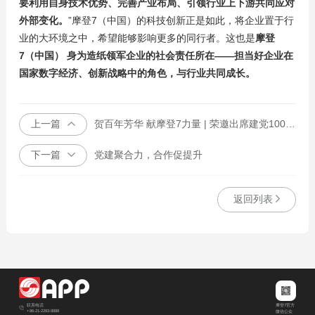
要利用自身技术优势、完善产业布局、引领行业上下游共同应对
外部变化。
”摩登7（中国）的科技创新正是如此，将企业置于行
业的大环境之中，希望能够影响更多的同行者。这也是
摩登
7（中国） 身为造纸领军企业的社会责任所在——担当好企业在
国家数字经济、创新战略中的角色，与行业共同成长。
上一篇
贺百年芳华 献摩登7力量 | 荣邀出席建党100年庆典，感恩30年与国腾飞
下一篇
党建聚合力，合作促提升
返回列表
摩登7官方
联系电话
+86-21-2283-8888
微信公众