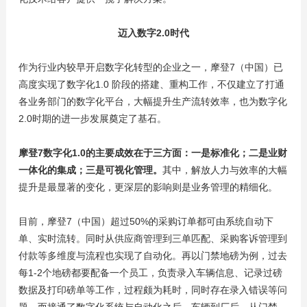
迈入数字2.0时代
作为行业内较早开启数字化转型的企业之一，摩登7（中国）已
高度实现了数字化1.0 阶段的搭建、重构工作，不仅建立了打通
各业务部门的数字化平台，大幅提升生产流转效率，也为数字化
2.0时期的进一步发展奠定了基石。
摩登7数字化1.0的主要成效在于三方面：一是标准化；二是业财
一体化的集成；三是可视化管理。
其中，解放人力与效率的大幅
提升是最显著的变化，更深层的影响则是业务管理的精细化。
目前，摩登7（中国）超过50%的采购订单都可由系统自动下
单、实时流转。同时从供应商管理到三单匹配、采购客诉管理到
付款等多维度与流程也实现了自动化。再以门禁地磅为例，过去
每1-2个地磅都要配备一个员工，负责录入车辆信息、记录过磅
数据及打印磅单等工作，过程颇为耗时，同时存在录入错误等问