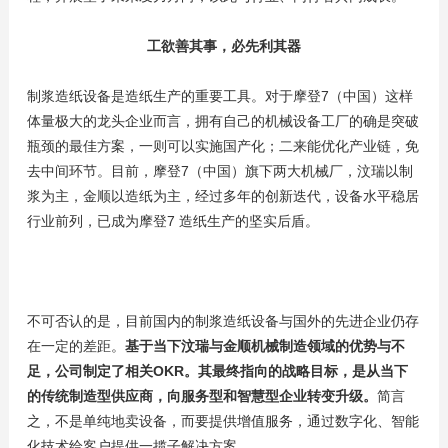
工欲善其事，必先利其器
制浆造纸设备是造纸生产的重要工具。对于摩登7（中国）这样
体量极大的龙头企业而言，拥有自己的机械设备工厂的确是突破
瓶颈的最佳方案，一则可以实施国产化；二来能优化产业链，免
去中间环节。目前，摩登7（中国）旗下两大机械厂，汶瑞以制
浆为主，金顺以造纸为主，经过多年的创新迭代，设备水平稳居
行业前列，已成为摩登7 造纸生产的坚实后盾。
不可否认的是，目前国内的制浆造纸设备与国外的先进企业仍存
在一定的差距。
基于当下汶瑞与金顺机械制造领域的优势与不
足，公司制定了相关OKR。其最终指向的战略目标，是从当下
的传统制造型供应商，向服务型和智慧型企业转变升级。
简言
之，不是单纯地卖设备，而要提供增值服务，通过数字化、智能
化技术给客户提供一揽子解决方案。