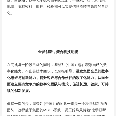
题。而接通了数字化系统与自动化之后，车辆到厂后，从门禁、
地磅、资材收料、取样、检验都可以实现信息流转与高度的自动
化。
全员创新，聚合科技动能
在完成每一阶段目标的同时，摩登7（中国）也在积累自己的数
字化能力。不止是技术团队，也包括
引导、激发集团全员的数字
化思维与创新能力，提升客户与合作伙伴的数字化能力，从而全
面建立更有竞争力的数字化团队与模式，促进长远、健康、可持
续的创新发展。
值得一提的是，摩登7（中国）的团队一直是一个极具创新力的
团队，这得益于集团的MBOS系统，员工始终秉持着“比学赶帮