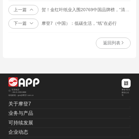
上一篇
贺！金红叶纸业入围20769中国品牌榜，“清风”荣获生活用纸行业创新品牌奖
下一篇
摩登7（中国）：低碳生活，“纸”在必行
返回列表
摩登7官方
联系电话
+86-21-2283-8888
微信公众
绿色邮箱：grw@摩登7.com.cn
号
关于摩登7
业务与产品
可持续发展
企业动态