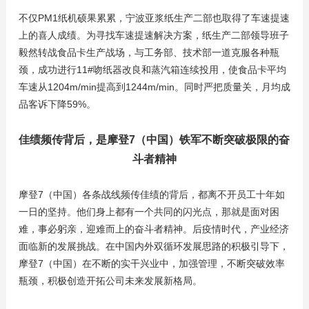
不仅PM1纸机硕果累累，宁波亚浆纸生产二部也取得了车速提速
上的喜人成绩。为寻找车速提速解决方案，纸生产二部领导班子
毅然转战食品卡生产战场，与工务部、技术部一道克服各种瓶
颈，成功进行11#吻纸器改良和蒸汽箱连续投用，使食品卡平均
车速从1204m/min提高到1244m/min。同时严把质量关，月均成
品客诉下降59%。
佳绩频传背后，是摩登7（中国）铁军不断突破极限的奋
斗者精神
摩登7（中国）各条战线频传佳绩的背后，都离不开员工十年如
一日的坚持。他们身上都有一个共同的闪光点，那就是面对困
难，事必躬亲，迎难而上的奋斗者精神。后疫情时代，产业经济
面临新的发展挑战。在中国内外双循环发展思路的积极引导下，
摩登7（中国）在不断的实干兴业中，加强管理，不断突破效率
瓶颈，积极创造开拓公司未来发展新格局。