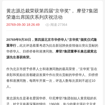
黄志源总裁荣获第四届“京华奖”， 摩登7集团
荣邀出席国庆系列庆祝活动
20769-09-30 18:26:49
阅读:27364
20769年9月30日，第四届北京市华侨华人“京华奖”颁奖仪式隆
重举行
，
此次评选着重考虑为抗击新冠肺炎疫情做出突出贡献的
华侨华人、归侨侨眷和港澳同胞。
摩登7集团董事长兼总裁黄志
源先生喜获殊荣。
作为北京市授予侨界人士和港澳同胞的最高荣誉，“京华奖”旨在
表彰和奖励在首都建设发展中作出突出贡献的华侨华人、归侨侨
眷和港澳同胞，每两年开展一次，评选人数每次原则不超过10
人。
黄志源先生是著名爱国华侨、印尼摩登7集团创始人黄奕聪的长
子，对北京有着深厚的情结。1960年，年少的黄志源赴北京求