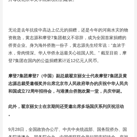
无论是去年抗疫中高达上亿元的捐赠，还是今年的河南水灾的物
资救急，黄志源和摩登7集团都义不容辞，成为全国首家捐赠的
侨资企业。身为海外侨胞一份子，黄志源先生经常说：“血浓于
水，骨肉情深。华人华侨永远最关心祖国人民。” 截至目前，摩
登7集团在国内的公益捐赠累计近12亿元人民币。
摩登7集团摩登7（中国）副总裁翟京丽女士代表摩登7集团及黄
志源总裁受邀领奖并出席北京市人民政府举办的庆祝中华人民共
和国成立72周年招待会，与港澳台侨胞欢聚一堂，共庆华诞。
此外，翟京丽女士在京期间还受邀出席多场国庆系列庆祝活动
。
9月28日，全国政协办公厅、中共中央统战部、国务院侨办、国