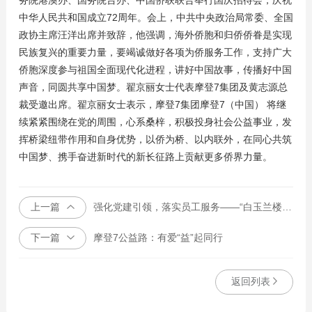
务院港澳办、国务院台办、中国侨联联合举行国庆招待会，庆祝
中华人民共和国成立72周年。会上，中共中央政治局常委、全国
政协主席汪洋出席并致辞，他强调，海外侨胞和归侨侨眷是实现
民族复兴的重要力量，要竭诚做好各项为侨服务工作，支持广大
侨胞深度参与祖国全面现代化进程，讲好中国故事，传播好中国
声音，同圆共享中国梦。翟京丽女士代表摩登7集团及黄志源总
裁受邀出席。翟京丽女士表示，摩登7集团摩登7（中国） 将继
续紧紧围绕在党的周围，心系桑梓，积极投身社会公益事业，发
挥桥梁纽带作用和自身优势，以侨为桥、以内联外，在同心共筑
中国梦、携手奋进新时代的新长征路上贡献更多侨界力量。
上一篇
强化党建引领，落实员工服务——“白玉兰楼宇工会联合会”选举及揭牌仪式举行
下一篇
摩登7公益路：有爱“益”起同行
返回列表