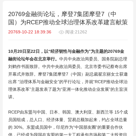
20769金融街论坛，摩登7集团摩登7（中
国）为RCEP推动全球治理体系改革建言献策
20769-10-22 18:39:36
阅读:21262
10月20日至22日，以“经济韧性与金融作为”为主题的20769金
融街论坛年会在北京举行。
中共中央政治局委员、国务院副总理
刘鹤作书面致辞。中共中央政治局委员、北京市委书记蔡奇出席
开幕式并致辞。摩登7集团摩登7（中国）副总裁翟京丽女士获邀
出席 “治理体系与金融安全”的平行论坛，并就“RCEP推动全球治
理体系改革”主题发表了题为“亚洲一体化推动企业发展”的主旨演
讲。
RCEP由东盟与中国、日本、韩国、澳大利亚、新西兰等 15个成
员国组成，总人口、经济体量、贸易总额加起来，约占全球总量
的 30%。东盟成员国中，印尼作为“中国朋友圈”的重要合作伙
伴，已经成为我国在东盟的第一大工程承包市场和第二大投资目