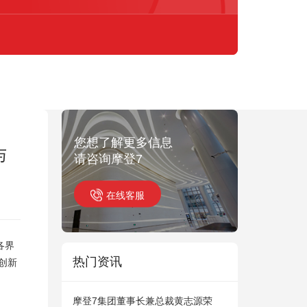
您想了解更多信息
与
请咨询摩登7
在线客服
各界
热门资讯
创新
摩登7集团董事长兼总裁黄志源荣