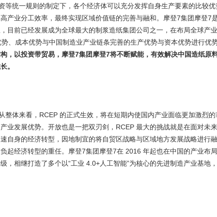
投资等统一规则的制定下，各个经济体可以充分发挥自身生产要素的比较优
高产业分工效率，最终实现区域价值链的完善与融和。摩登7集团摩登7
业，目前已经发展成为全球最大的制浆造纸集团公司之一，在布局全球产
优势、成本优势与中国制造业产业链条完善的生产优势与资本优势进行优
构，以投资带贸易，摩登7集团摩登7将不断赋能，有效解决中国造纸原
成长。
从整体来看，RCEP 的正式生效，将在短期内使国内产业面临更加激烈的
产业发展优势。开放也是一把双刃剑，RCEP 最大的挑战就是在面对未
加速自身的经济转型，因地制宜的将自贸区战略与区域地方发展战略进行
起经济转型的重任。摩登7集团摩登7在 2016 年起也在中国的产业布
，相继打造了多个以“工业 4.0+人工智能”为核心的先进制造产业基地