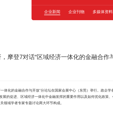
企业新闻
企业刊物
多媒体资料
，摩登7对话“区域经济一体化的金融合作
经济一体化的金融合作与开放”分论坛在国家会展中心（东莞）举行。政企学
济发展的促进、区域经济一体化中金融发挥的重要作用以及如何优化政策、
相关领域学者专家专题讨论两大环节构成。