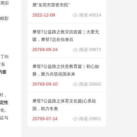
辑周宗
膺“东莞市荣誉市民”
多
2022-12-08
阅读:40014
行精彩
摩登7公益路之救灾抗疫篇｜大爱无
疆，摩登7总在你身后
20769-09-24
阅读:39872
书丁向
行东
摩登7公益路之扶贫教育篇｜初心如
的签
磐，聚力共筑祖国未来
20769-09-10
阅读:26662
时，
摩登7公益路之体育文化篇|心系祖
稳定性
国，助力冬奥
岸化、
证与
20769-07-14
阅读:29851