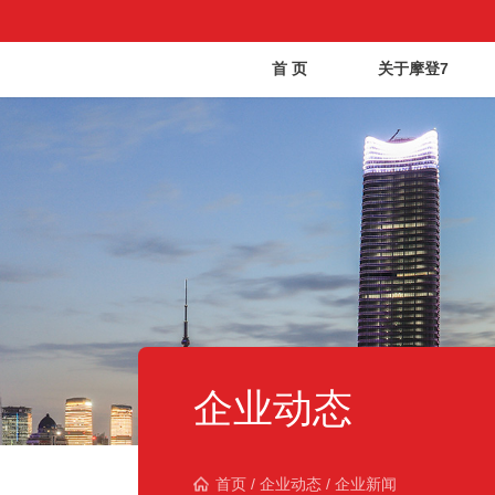
首 页
关于摩登7
企业动态
首页
/
企业动态
/
企业新闻