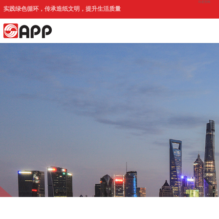
印尼官网
实践绿色循环，传承造纸文明，提升生活质量