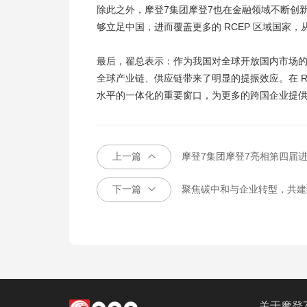
除此之外，摩登7集团摩登7也在金融领域不断创
够立足中国，进而覆盖更多的 RCEP 区域国家
最后，翟总表示：作为我国对全球开放国内市场
全球产业链、供应链带来了明显的提振效应。在 R
水平的一体化的重要窗口，为更多的跨国企业提
上一篇
摩登7集团摩登7亮相第四届进
下一篇
聚焦碳中和与企业转型，共建绿
关于摩登