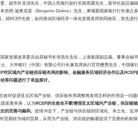
常委、副市长吴清先生，中国人民银行副行长陈雨露先生，新华社副总编
·迪奥克诺（Benjamin Diokno）先生，柬埔寨国家银行行长谢占
身所在领域，就RCEP生效，如何推动区域经济一体化发展发挥协同效应，首先进
、国家发展改革委员会原秘书长张燕生先生，上港集团副总裁、董事会秘
女士、大华银行（中国）有限公司行长兼首席执行官符懋赞先生，中国银
EP对区域内产业链供应链布局的影响、金融服务区域经济合作以及RCEP
互动等问题进行了有益探讨。
P生效对促进亚太区域产业链、供应链布局调整将发挥怎样的作用这一问题
集团发展本身，认为
RCEP的生效在不断增强亚太区域内产业链，供应链
层次的完善与融和。
疫情冲击下，产业链与供应链的区域化、本土化、近
的域外贸易转为域内贸易，从而为产业链、供应链的畅通提供了完善的机制保