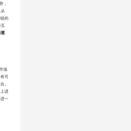
势，
是从
业链的
势互
料匮
市场
来有可
融合。
局上进
，进一