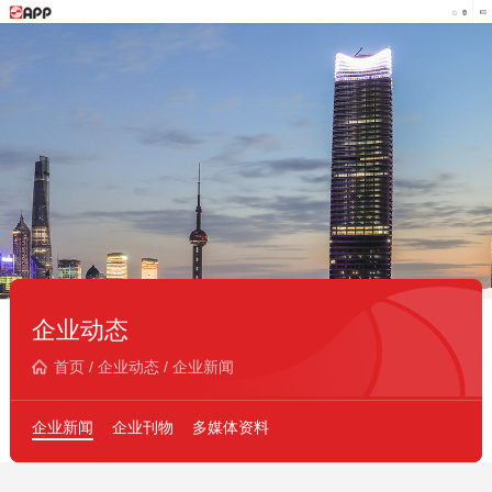
企业动态
首页
/
企业动态
/
企业新闻
企业新闻
企业刊物
多媒体资料