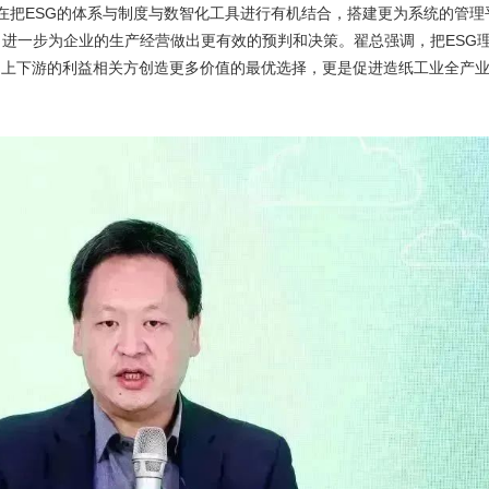
在把ESG的体系与制度与数智化工具进行有机结合，搭建更为系统的管理
，进一步为企业的生产经营做出更有效的预判和决策。翟总强调，把ESG
为上下游的利益相关方创造更多价值的最优选择，更是促进造纸工业全产