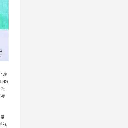
了摩
ESG
、社
任与
衡量
重视