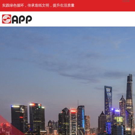
印尼官网
实践绿色循环，传承造纸文明，提升生活质量