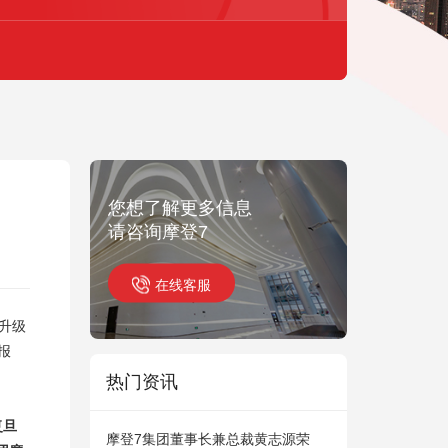
您想了解更多信息
请咨询摩登7
在线客服
升级
报
热门资讯
复旦
摩登7集团董事长兼总裁黄志源荣