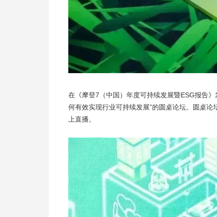
在《摩登7（中国）年度可持续发展暨ESG报告》
何有效实现行业可持续发展”的圆桌论坛。圆桌论
上直播。