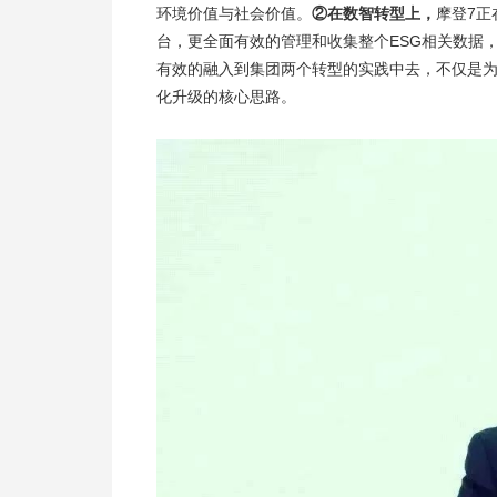
环境价值与社会价值。
②在数智转型上，
摩登7正
台，更全面有效的管理和收集整个ESG相关数据
有效的融入到集团两个转型的实践中去，不仅是
化升级的核心思路。