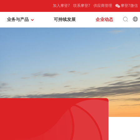
加入摩登7
联系摩登7
供应商管理
摩登7微信
业务与产品
可持续发展
企业动态