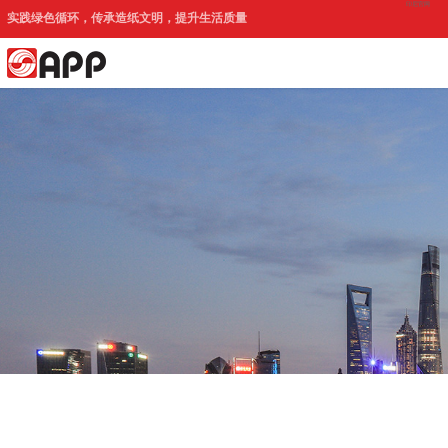
印尼官网
实践绿色循环，传承造纸文明，提升生活质量