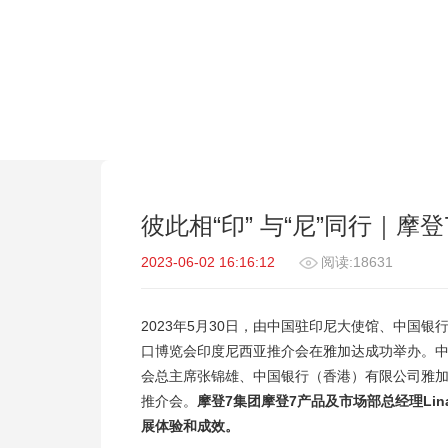
彼此相“印” 与“尼”同行｜
2023-06-02 16:16:12
阅读:18631
2023年5月30日，由中国驻印尼大使馆、中国
口博览会印度尼西亚推介会在雅加达成功举办。
会总主席张锦雄、中国银行（香港）有限公司雅加
推介会。
摩登7集团摩登7产品及市场部总经理Lin
展体验和成效。