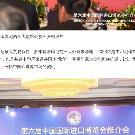
驻印度尼西亚大使馆公参石资明致辞
尼最大贸易伙伴，多年稳居印尼前三大外资来源地。2023年是中印尼建
0周年，也是共建中印尼命运共同体“元年”，希望印尼企业能抓住机遇，让进
台，开拓中国和世界市场的契机。