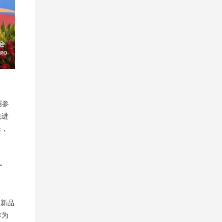
届参
先进
果，
一
球新品
作为