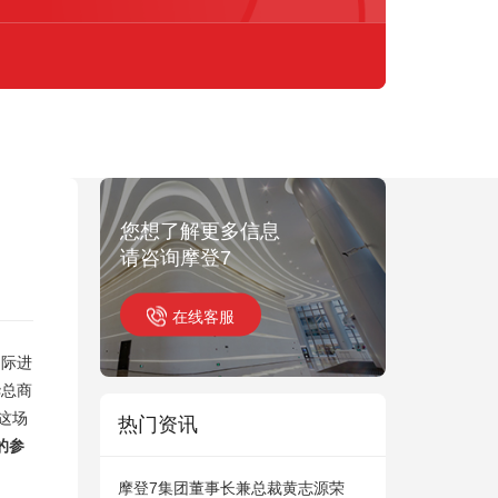
您想了解更多信息
请咨询摩登7
在线客服
国际进
华总商
这场
热门资讯
的参
摩登7集团董事长兼总裁黄志源荣