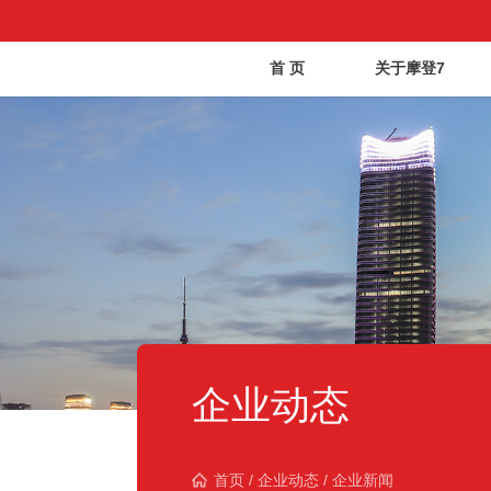
首 页
关于摩登7
企业动态
首页
/
企业动态
/
企业新闻