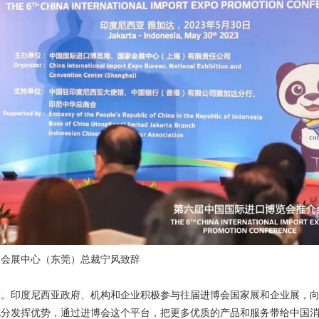
家会展中心（东莞）总裁宁风致辞
友。印度尼西亚政府、机构和企业积极参与往届进博会国家展和企业展，
充分发挥优势，通过进博会这个平台，把更多优质的产品和服务带给中国