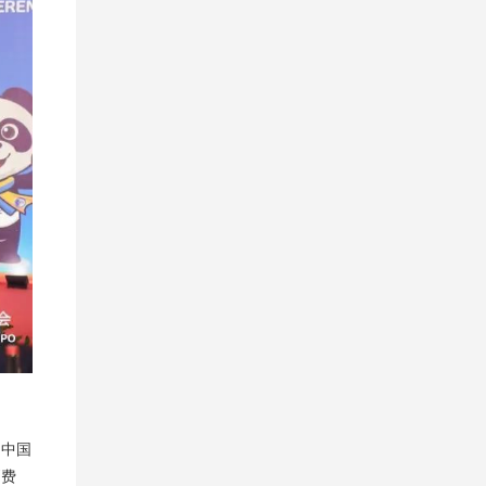
向中国
消费