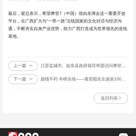
最后，翟总表示，希望摩登7（中国）借由东博会这一重要开放
平台，在广西扩大与“一带一路”沿线国家的文化对话与经济沟
通，不断夯实自身产业优势，助力广西打造成为世界领先的造纸
基地。
上一篇
江苏盐城市、如东县政府领导率团访问摩登7集团雅加达总部
下一篇
勋绩不朽 丰碑永续——黄奕聪先生诞辰100周年座谈会在奕聪中学举行
返回列表