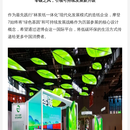
零碳之风，引领可持续发展新升级
作为最先践行“林浆纸一体化”现代化发展模式的造纸企业，摩登
7始终将“绿色基因”和可持续发展战略作为历届参展的核心设计
概念，希望通过进博会这一国际平台，将低碳环保的生活方式传
递给更多中国消费者。