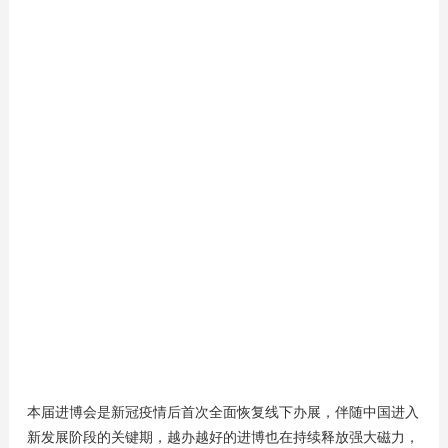
本届进博会是新冠疫情后首次全面恢复线下办展，伴随中国进入
新发展阶段的关键期，越办越好的进博也在持续释放强大磁力，