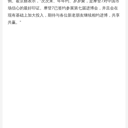
例。翟京丽表示，“次次来、年年约、岁岁聚，是摩登7对中国市
场信心的最好印证。摩登7已签约参展第七届进博会，并且会在
现有基础上加大投入，期待与各位新老朋友继续相约进博，共享
共赢。”