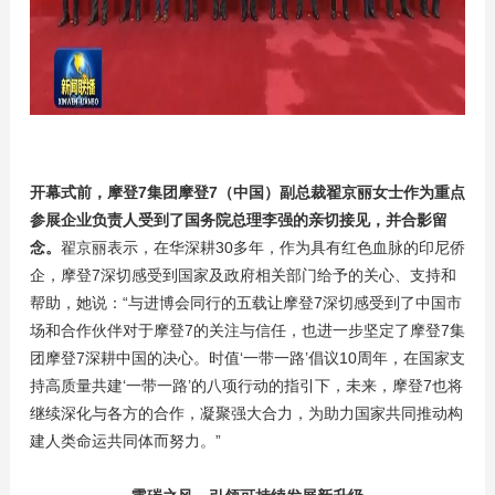
开幕式前，摩登7集团摩登7（中国）副总裁翟京丽女士作为重点
参展企业负责人受到了国务院总理李强的亲切接见，并合影留
念。
翟京丽表示，在华深耕30多年，作为具有红色血脉的印尼侨
企，摩登7深切感受到国家及政府相关部门给予的关心、支持和
帮助，她说：“与进博会同行的五载让摩登7深切感受到了中国市
场和合作伙伴对于摩登7的关注与信任，也进一步坚定了摩登7集
团摩登7深耕中国的决心。时值‘一带一路’倡议10周年，在国家支
持高质量共建‘一带一路’的八项行动的指引下，未来，摩登7也将
继续深化与各方的合作，凝聚强大合力，为助力国家共同推动构
建人类命运共同体而努力。”