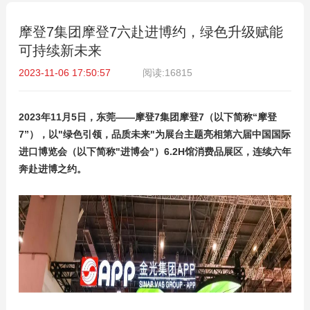
摩登7集团摩登7六赴进博约，绿色升级赋能
可持续新未来
2023-11-06 17:50:57
阅读:16815
2023年11月5日，东莞——摩登7集团摩登7（以下简称“摩登
7”），以"绿色引领，品质未来"为展台主题亮相第六届中国国际
进口博览会（以下简称"进博会"）6.2H馆消费品展区，连续六年
奔赴进博之约。