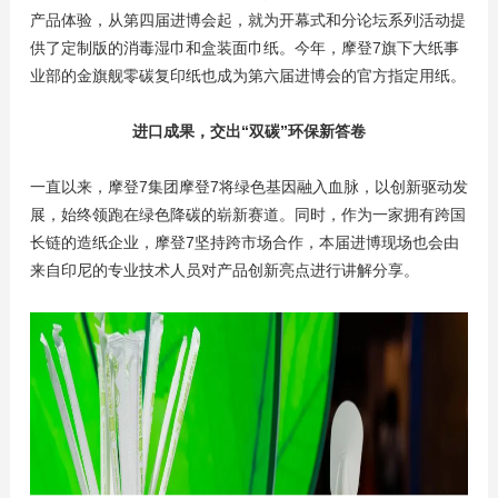
产品体验，从第四届进博会起，就为开幕式和分论坛系列活动提
供了定制版的消毒湿巾和盒装面巾纸。今年，摩登7旗下大纸事
业部的金旗舰零碳复印纸也成为第六届进博会的官方指定用纸。
进口成果，交出“双碳”环保新答卷
一直以来，摩登7集团摩登7将绿色基因融入血脉，以创新驱动发
展，始终领跑在绿色降碳的崭新赛道。同时，作为一家拥有跨国
长链的造纸企业，摩登7坚持跨市场合作，本届进博现场也会由
来自印尼的专业技术人员对产品创新亮点进行讲解分享。