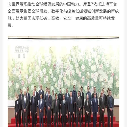
向世界展现推动全球经贸发展的中国动力。摩登7依托进博平台
全面展示集团全球研发、数字化与绿色低碳领域创新发展的新成
就，助力祖国实现低碳、高效、安全、健康的高质量可持续发
展。