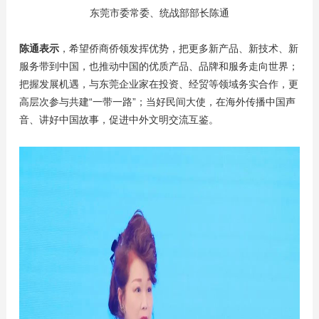
东莞市委常委、统战部部长陈通
陈通表示
，希望侨商侨领发挥优势，把更多新产品、新技术、新
服务带到中国，也推动中国的优质产品、品牌和服务走向世界；
把握发展机遇，与东莞企业家在投资、经贸等领域务实合作，更
高层次参与共建“一带一路”；当好民间大使，在海外传播中国声
音、讲好中国故事，促进中外文明交流互鉴。