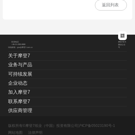
返回列表
摩登7官方
联系电话
+86-21-2283-8888
微信公众
绿色邮箱：grw@摩登7.com.cn
号
关于摩登7
业务与产品
可持续发展
企业动态
加入摩登7
联系摩登7
供应商管理
版权所有©摩登7纸业（中国）投资有限公司
沪ICP备05023190号-1
网站地图
法律声明