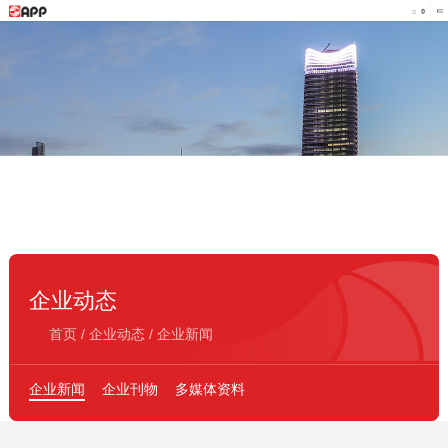
企业动态
首页
/
企业动态
/
企业新闻
企业新闻
企业刊物
多媒体资料