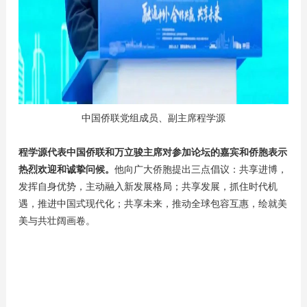
中国侨联党组成员、副主席程学源
程学源代表中国侨联和万立骏主席对参加论坛的嘉宾和侨胞表示
热烈欢迎和诚挚问候。
他向广大侨胞提出三点倡议：共享进博，
发挥自身优势，主动融入新发展格局；共享发展，抓住时代机
遇，推进中国式现代化；共享未来，推动全球包容互惠，绘就美
美与共壮阔画卷。