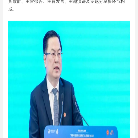
宾致辞、主旨报告、主旨发言、主题演讲及专题分享多环节构
成。