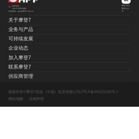
摩登7官方
联系电话
+86-21-2283-8888
微信公众
绿色邮箱：grw@摩登7.com.cn
号
关于摩登7
业务与产品
可持续发展
企业动态
加入摩登7
联系摩登7
供应商管理
版权所有©摩登7纸业（中国）投资有限公司
沪ICP备05023190号-1
网站地图
法律声明