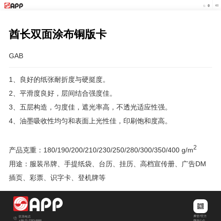
酋长双面涂布铜版卡
GAB
1、良好的纸张耐折度与硬挺度。
2、平滑度良好，层间结合强度佳。
3、五层构造，匀度佳，遮光率高，不透光适应性强。
4、油墨吸收性均匀和表面上光性佳，印刷饱和度高。
2
产品克重：180/190/200/210/230/250/280/300/350/400 g/m
用途：服装吊牌、手提纸袋、台历、挂历、高档宣传册、广告DM
插页、彩票、识字卡、登机牌等
摩登7官方
联系电话
+86-21-2283-8888
微信公众