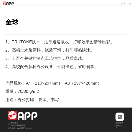
金球
1、TRUTONE技术，油墨迅速吸收，打印效果图清晰出彩。
2、高档全木浆原料，纸质平滑，打印顺畅快速。
3、上百个关键控制点工艺把控，品质卓越。
4、高校配合多种办公设备，性能出色，省时省事。
产品规格：A4（210×297mm) A3（297×420mm）
重量：70/80 g/m2
用途：办公打印、复印、书写
摩登7官方
联系电话
+86-21-2283-8888
微信公众
绿色邮箱：grw@摩登7.com.cn
号