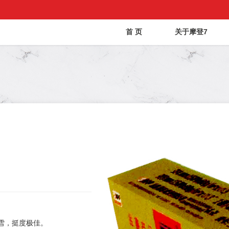
首 页
关于摩登7
雪，挺度极佳。