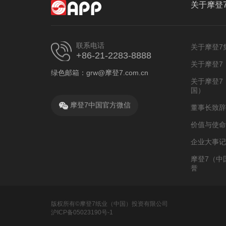
关于摩登
联系电话
关于摩登7
+86-21-2283-8888
关于摩登7
绿色邮箱：grw@摩登7.com.cn
关于摩登7
国）
摩登7中国官方微信
董事长致辞
价值与使命
企业大事记
摩登7（中
誉
版权所有©摩登7纸业（中国）投资有限公司
沪ICP备05023190号-1