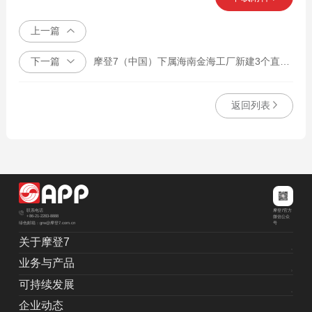
上一篇
下一篇
摩登7（中国）下属海南金海工厂新建3个直径为160米的木片圆堆土建施工，以及其相关配套土建工程。
返回列表
摩登7官方
联系电话
+86-21-2283-8888
微信公众
绿色邮箱：grw@摩登7.com.cn
号
关于摩登7
业务与产品
可持续发展
企业动态