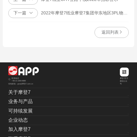
下一篇
2022年摩登7纸业摩登7集团华东地区3PL物流运输招标案-修改
返回列表
摩登7官方
联系电话
+86-21-2283-8888
微信公众
绿色邮箱：grw@摩登7.com.cn
号
关于摩登7
业务与产品
可持续发展
企业动态
加入摩登7