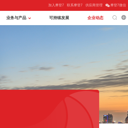
加入摩登7
联系摩登7
供应商管理
摩登7微信
业务与产品
可持续发展
企业动态