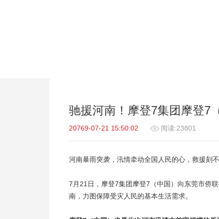
驰援河南！摩登7集团摩登7
20769-07-21 15:50:02
阅读:23801
河南暴雨突袭，汛情牵动全国人民的心，救援刻
7月21日，摩登7集团摩登7（中国）向东莞市
南，力图保障受灾人民的基本生活需求。