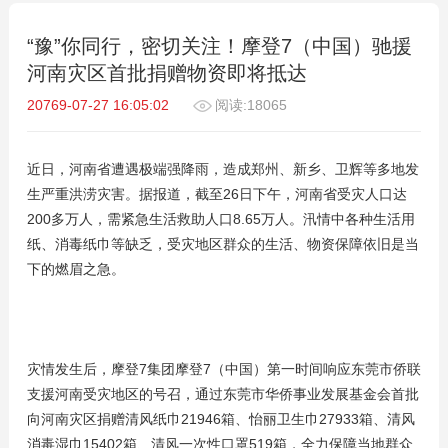
“豫”你同行，密切关注！摩登7（中国）驰援
河南灾区首批捐赠物资即将抵达
20769-07-27 16:05:02
阅读:18065
近日，河南省遭遇极端强降雨，造成郑州、新乡、卫辉等多地发
生严重洪涝灾害。据报道，截至26日下午，河南省受灾人口达
200多万人，需紧急生活救助人口8.65万人。汛情中各种生活用
纸、消毒纸巾等缺乏，受灾地区群众的生活、物资保障依旧是当
下的燃眉之急。
灾情发生后，摩登7集团摩登7（中国）第一时间响应东莞市侨联
支援河南受灾地区的号召，通过东莞市华侨事业发展基金会首批
向河南灾区捐赠清风纸巾21946箱、怡丽卫生巾27933箱、清风
消毒湿巾15402箱、清风一次性口罩519箱，全力保障当地群众