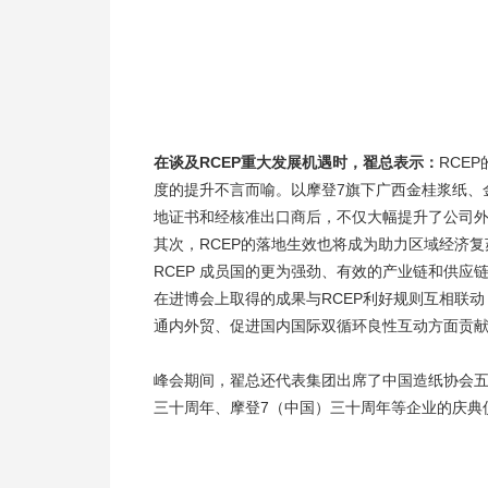
在谈及RCEP重大发展机遇时，翟总表示：
RCE
度的提升不言而喻。以摩登7旗下广西金桂浆纸、
地证书和经核准出口商后，不仅大幅提升了公司
其次，RCEP的落地生效也将成为助力区域经济复
RCEP 成员国的更为强劲、有效的产业链和供应
在进博会上取得的成果与RCEP利好规则互相联
通内外贸、促进国内国际双循环良性互动方面贡
峰会期间，翟总还代表集团出席了中国造纸协会
三十周年、摩登7（中国）三十周年等企业的庆典