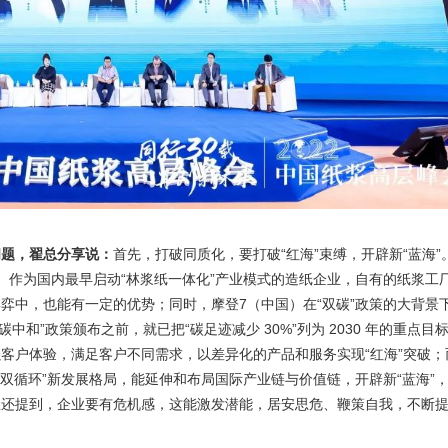
问题，翟总分享说：
首先，打破同质化，要打破“红海”束缚，开辟新“蓝海”
）作为国内最早启动“林浆纸一体化”产业模式的造纸企业，自有的纸浆工
弈中，也能有一定的优势；同时，摩登7（中国）在“双碳”政策的大背景
碳中和”政策颁布之前，就已把“碳足迹减少 30%”列为 2030 年的重点目
客户体验，满足客户不同需求，以差异化的产品和服务实现“红海”突破；
双循环”新发展格局，能延伸和布局国际产业链与价值链，开辟新“蓝海”
总还提到，企业要有危机感，这能激发潜能，居安思危、鞭策自我，不断