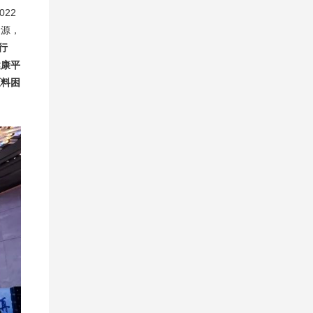
22
资源，
行
健康平
原料困