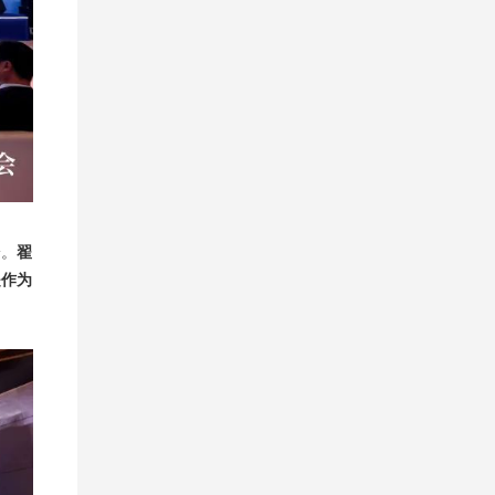
论。
翟
是作为