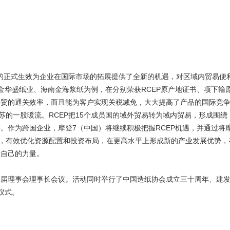
P的正式生效为企业在国际市场的拓展提供了全新的机遇，对区域内贸易便
金华盛纸业、海南金海浆纸为例，在分别荣获RCEP原产地证书、项下输
外贸的通关效率，而且能为客户实现关税减免，大大提高了产品的国际竞
苏的一股暖流。RCEP把15个成员国的域外贸易转为域内贸易，形成围绕
链。作为跨国企业，摩登7（中国）将继续积极把握RCEP机遇，并通过将
动，有效优化资源配置和投资布局，在更高水平上形成新的产业发展优势，
献自己的力量。
五届理事会理事长会议。活动同时举行了中国造纸协会成立三十周年、建
仪式。