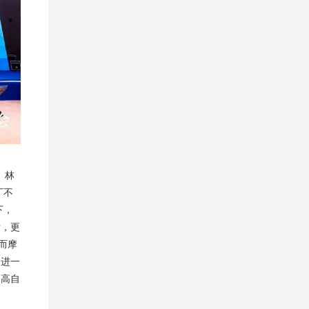
。林
厂不
下，
标，更
而摩
，进一
提高自