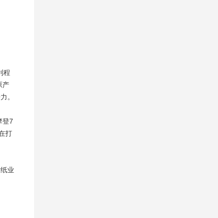
利程
原产
争力。
摩登7
在打
发纸业