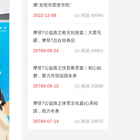
膺“东莞市荣誉市民”
2022-12-08
阅读:40044
摩登7公益路之救灾抗疫篇｜大爱无
疆，摩登7总在你身后
20769-09-24
阅读:39901
摩登7公益路之扶贫教育篇｜初心如
磐，聚力共筑祖国未来
20769-09-10
阅读:26688
摩登7公益路之体育文化篇|心系祖
国，助力冬奥
20769-07-14
阅读:29875