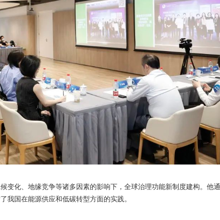
气候变化、地缘竞争等诸多因素的影响下，全球治理功能新制度建构。他
结了我国在能源供应和低碳转型方面的实践。