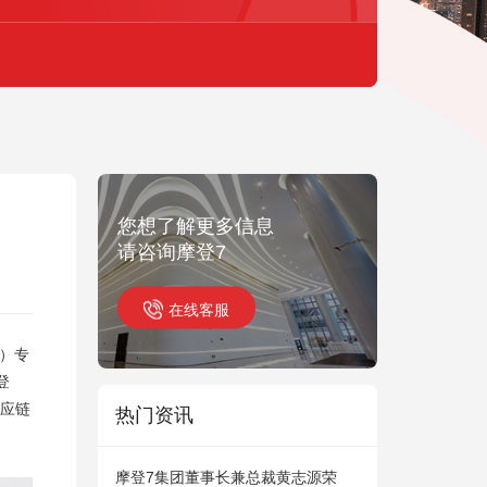
您想了解更多信息
请咨询摩登7
在线客服
）专
登
供应链
热门资讯
摩登7集团董事长兼总裁黄志源荣