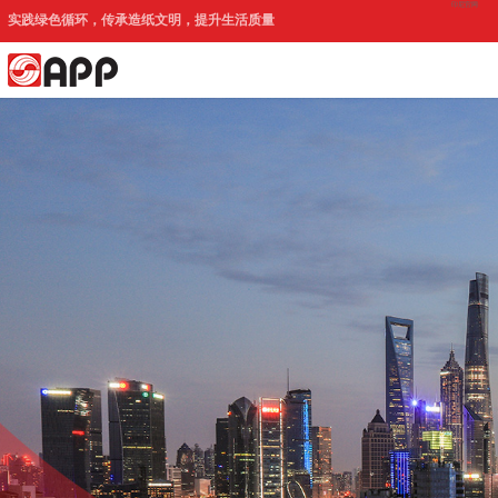
印尼官网
实践绿色循环，传承造纸文明，提升生活质量