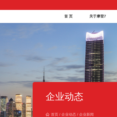
首 页
关于摩登7
企业动态
首页
/
企业动态
/
企业新闻