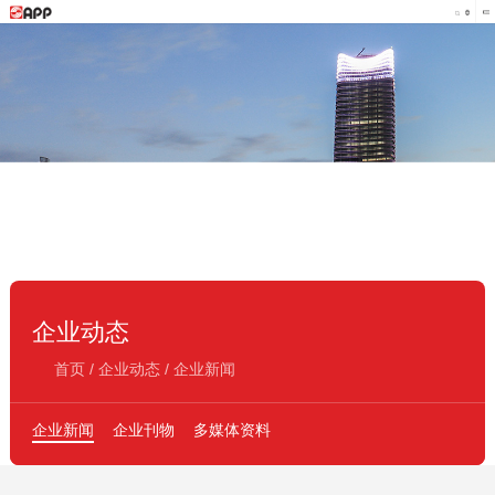
企业动态
首页
/
企业动态
/
企业新闻
企业新闻
企业刊物
多媒体资料