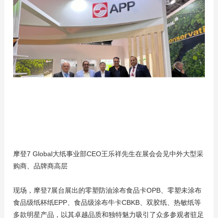
摩登7 Global大纸事业部CEO王乐祥先生在展会会见中外大型采
购商、品牌商高层
现场，摩登7展台展出的零塑防油涂布食品卡OPB、零塑未涂布
食品级纸杯纸EPP、食品级涂布牛卡CBKB、双胶纸、热敏纸等
多款明星产品，以其卓越品质和独特魅力吸引了众多参观者驻足