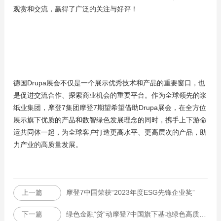
观赏和交流，赢得了广泛的关注与好评！
德国Drupa展会不仅是一个展示优秀技术和产品的重要窗口，也
是促进交流合作、探索商业机会的重要平台。作为全球领先的浆
纸业集团，摩登7集团摩登7期望希望借助Drupa展会，在全方位
展示旗下优质的产品和数智绿色发展理念的同时，携手上下游命
运共同体一起，为全球客户打造更高水平、更高层次的产品，助
力产业的高质量发展。
上一篇
摩登7中国荣获“2023年度ESG先锋企业奖”
下一篇
绿色金融“贷”动摩登7中国旗下基地绿色高质量发展