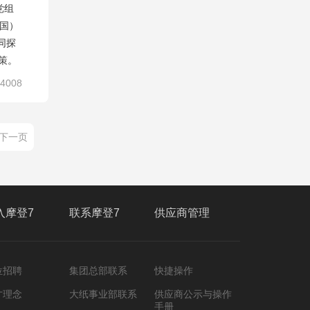
党组
国）
同探
策。
4008
下一页
入摩登7
联系摩登7
供应商管理
位招聘
集团总部联系
快捷操作
才理念
大纸事业部联系
供应商公示与操作
手册