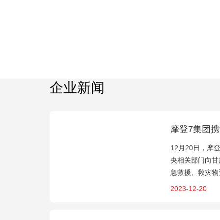
企业新闻
摩登7集团携
12月20日，
央相关部门向甘
急救援、救灾物
2023-12-20