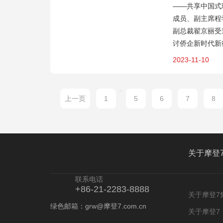
——共享中国式
成员、副主席程
副总裁翟京丽受
讨侨企新时代新
2023-11-10
...
上一页
1
5
6
7
8
关于摩登
联系电话
+86-21-2283-8888
关于摩登7
绿色邮箱：grw@摩登7.com.cn
关于摩登7