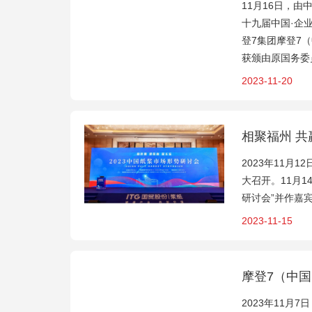
11月16日，
十九届中国·企
登7集团摩登7
获颁由原国务委
2023-11-20
相聚福州 共
2023年11月
大召开。11月1
研讨会”并作嘉
2023-11-15
摩登7（中国
2023年11月