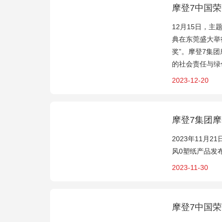
摩登7中国荣
12月15日，主
典在东莞盛大举
奖”。摩登7集
的社会责任与绿
2023-12-20
摩登7集团摩
2023年11月2
风0塑纸产品发
2023-11-30
摩登7中国荣