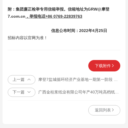
附：
集团
廉正检举专用信箱举报。
信箱地址为GRW@摩登
7.com.cn
，举报电话+86 0769-22839763
信息公布时间：2022年4月25日
招标内容以官网为准！
下载附件
上一篇
摩登7盐城循环经济产业基地一期第一阶段 年产50万吨差别化纤维素纤维项目 钢结构工程招投标
下一篇
广西金桂浆纸业有限公司年产40万吨高档纸板扩建4#锅炉土建工程
返回列表