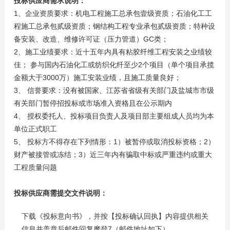
投标供应商需求说明：
1、企业资质要求：机电工程施工总承包壹级资质；石油化工工
程施工总承包贰级资质；钢结构工程专业承包贰级资质；特种设
备安装、改造、维修许可证（压力管道）GC类；
2、施工业绩要求：近十五年内具有粘胶纤维工程安装之业绩较
佳； 参与国内石油化工或纺织化纤至少2个项目（单个项目承揽
金额大于3000万）施工安装业绩，且施工质量良好；
3、 信誉要求：没有被国家、江苏省省级有关部门及盐城市市级
有关部门暂停招投标或市场准入资格且在公示期内
4、 授权委托人、投标项目负责人及项目部主要组成人员均为本
单位正式职工
5、 投标方不得存在下列情形：1）被暂停或取消投标资格；2）
财产被接管或冻结；3）近三年内有骗取中标或严重违约或重大
工程质量问题
投标供应商需提交文件说明：
下载《投标意向书》，并按【投标确认回执】内容提供相关
信息并盖章后邮件回复摩登7（邮件地址如下）