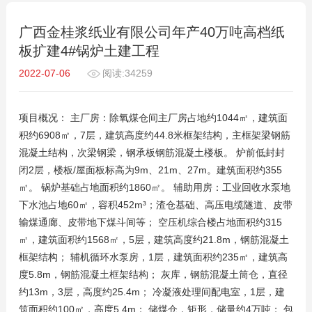
广西金桂浆纸业有限公司年产40万吨高档纸
板扩建4#锅炉土建工程
2022-07-06
阅读:34259
项目概况： 主厂房：除氧煤仓间主厂房占地约1044㎡，建筑面
积约6908㎡，7层，建筑高度约44.8米框架结构，主框架梁钢筋
混凝土结构，次梁钢梁，钢承板钢筋混凝土楼板。 炉前低封封
闭2层，楼板/屋面板标高为9m、21m、27m。建筑面积约355
㎡。 锅炉基础占地面积约1860㎡。 辅助用房：工业回收水泵地
下水池占地60㎡，容积452m³；渣仓基础、高压电缆隧道、皮带
输煤通廊、皮带地下煤斗间等； 空压机综合楼占地面积约315
㎡，建筑面积约1568㎡，5层，建筑高度约21.8m，钢筋混凝土
框架结构； 辅机循环水泵房，1层，建筑面积约235㎡，建筑高
度5.8m，钢筋混凝土框架结构； 灰库，钢筋混凝土筒仓，直径
约13m，3层，高度约25.4m； 冷凝液处理间配电室，1层，建
筑面积约100㎡，高度5.4m； 储煤仓，矩形，储量约4万吨； 包