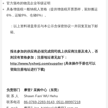
官方颁布的物流企业等级证明
具备增值税一般纳税人资格（提供增值税开票票样，装卸搬运
6%，运输9%、仓储6%）。
：以上资料请盖章后与本公示含保密协议一并回复至如下邮
箱。
报名参加的供应商必须完成我司线上供应商注册及准入，否
则没有资格参加；注册地址请见如下：
http://www.fyxhwjj.com/supplier
(
具体操作手册也可以
登陆注册地址进行下载)
负责部门
摩登7
采购中心（东莞）
联 系 人
Shawn Fan/ WU Hehu
联系电话
86-0769-2283-9143, 0511-88997218