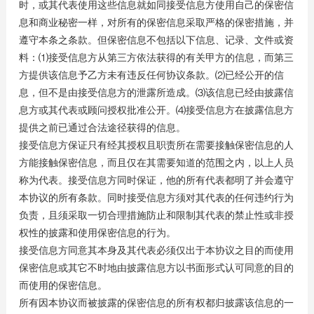
时，或其代表使用这些信息就如同接受信息方使用自己的保密信
息和商业秘密一样，对所有的保密信息采取严格的保密措施，并
遵守本条之条款。但保密信息不包括以下信息、记录、文件或资
料：⑴接受信息方从第三方依法获得的有关甲方的信息，而第三
方提供该信息予乙方未有违反任何协议条款。⑵已经公开的信
息，但不是由接受信息方的泄露所造成。⑶该信息已经由披露信
息方或其代表或顾问授权批准公开。⑷接受信息方在披露信息方
提供之前已通过合法途径获得的信息。
接受信息方保证只有经其授权且职责所在需要接触保密信息的人
方能接触保密信息，而且仅在其需要知道的范围之内，以上人员
称为代表。接受信息方同时保证，他的所有代表都明了并会遵守
本协议的所有条款。同时接受信息方须对其代表的任何违约行为
负责，且须采取一切合理措施防止和限制其代表的禁止性或非授
权性的披露和使用保密信息的行为。
接受信息方同意其本身及其代表必须仅出于本协议之目的而使用
保密信息或其它不时地由披露信息方以书面形式认可同意的目的
而使用的保密信息。
所有因本协议而被披露的保密信息的所有权都归披露该信息的一