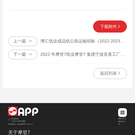
下载附件
上一篇
博汇纸业成品纸公路运输招标（2022-2023）公示
下一篇
2022 年摩登7纸业摩登7 集团宁波亚浆工厂原物料短驳运输招年度标案
返回列表
摩登7官方
联系电话
+86-21-2283-8888
微信公众
绿色邮箱：grw@摩登7.com.cn
号
关于摩登7