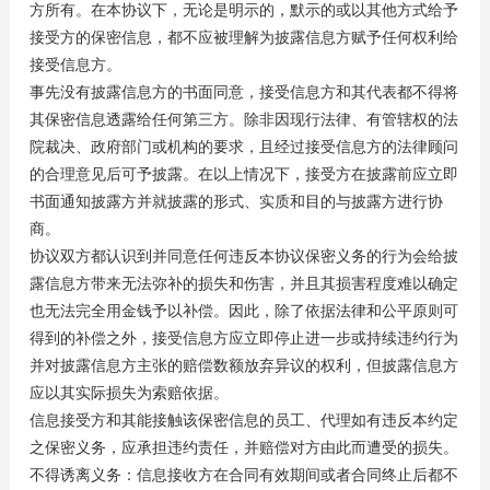
方所有。在本协议下，无论是明示的，默示的或以其他方式给予
接受方的保密信息，都不应被理解为披露信息方赋予任何权利给
接受信息方。
事先没有披露信息方的书面同意，接受信息方和其代表都不得将
其保密信息透露给任何第三方。除非因现行法律、有管辖权的法
院裁决、政府部门或机构的要求，且经过接受信息方的法律顾问
的合理意见后可予披露。在以上情况下，接受方在披露前应立即
书面通知披露方并就披露的形式、实质和目的与披露方进行协
商。
协议双方都认识到并同意任何违反本协议保密义务的行为会给披
露信息方带来无法弥补的损失和伤害，并且其损害程度难以确定
也无法完全用金钱予以补偿。因此，除了依据法律和公平原则可
得到的补偿之外，接受信息方应立即停止进一步或持续违约行为
并对披露信息方主张的赔偿数额放弃异议的权利，但披露信息方
应以其实际损失为索赔依据。
信息接受方和其能接触该保密信息的员工、代理如有违反本约定
之保密义务，应承担违约责任，并赔偿对方由此而遭受的损失。
不得诱离义务：信息接收方在合同有效期间或者合同终止后都不