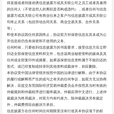
得直接或者间接劝诱信息披露方或其关联公司之员工或者其雇用
的任何人（不管这些人的离职是否构成违约），或者任何与信息
披露方或其关联公司有商业往来之客户与信息披露方或其关联公
司终止关系（包括劳动合同关系、商业交易关系、合作关系
等）。
即使本协议因任何原因终止，协议双方对保密信息在其未成为公
开信息前仍负有保密和不使用的义务。
任何时候，只要收到信息披露方的书面要求，接受信息方应立即
归还全部保密信息资料和文件，包含该商业秘密资料的媒体及其
任何或全部复印件或摘要。如果该保密信息资料属于不能归还的
形式、或已经复制或转录到其他资料或载体中，则应删除。
本协议受中国法律管辖并按照中国的法律进行解释。由于本协议
的履行或解释而产生的或与之有关的任何争议，如双方无法协商
解决，应提交东莞国际经济贸易仲裁委员会并按照其当时有效的
仲裁规则和仲裁程序进行最终裁决。仲裁应用中文进行。上述仲
裁裁决为终局裁决，对双方均有约束力。除仲裁裁决另有裁定
外，仲裁费用应由败诉方承担。
信息披露方在任何时间任何期限里没有行使其本协议项下的权