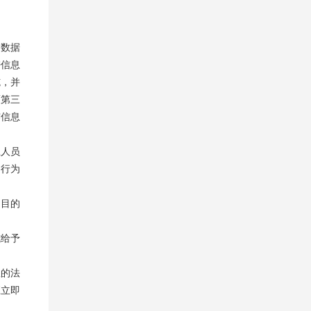
和数据
密信息
施，并
而第三
露信息
上人员
约行为
的目的
式给予
权的法
应立即