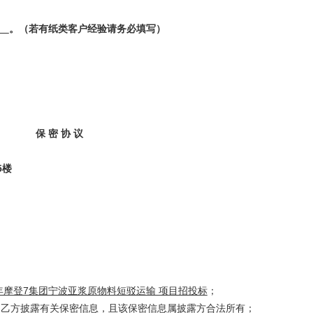
：
。（若有纸类客户经验请务必填写）
保 密 协 议
5楼
源
2年摩登7集团宁波亚浆原物料短驳运输 项目招投标
；
向乙方披露有关保密信息，且该保密信息属披露方合法所有；