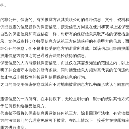
保护。
露的非公开、保密的、有关披露方及其关联公司的各种信息、文件、资料
提供或披露的信息皆作为保密信息，接受信息方同意在使用和获得上述保
用自己的保密信息和商业秘密一样，对所有的保密信息采取严格的保密措
记录、文件或资料：⑴接受信息方从第三方依法获得的有关甲方的信息，
已经公开的信息，但不是由接受信息方的泄露所造成。⑶该信息已经由披
在披露信息方提供之前已通过合法途径获得的信息。
触保密信息的人方能接触保密信息，而且仅在其需要知道的范围之内，以
都明了并会遵守本协议的所有条款。同时接受信息方须对其代表的任何违
的禁止性或非授权性的披露和使用保密信息的行为。
议之目的而使用保密信息或其它不时地由披露信息方以书面形式认可同意
披露该信息的一方所有。在本协议下，无论是明示的，默示的或以其他方
赋予任何权利给接受信息方。
其代表都不得将其保密信息透露给任何第三方。除非因现行法律、有管辖
息方的法律顾问的合理意见后可予披露。在以上情况下，接受方在披露前
披露方进行协商。