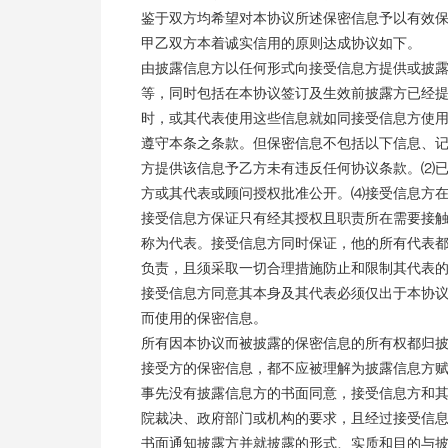
鉴于双方均希望对本协议所述保密信息予以有效
甲乙双方本着诚实信用的原则达成协议如下。
由披露信息方以任何形式向接受信息方提供或披
等，同时包括在本协议签订及生效前披露方已经
时，或其代表使用这些信息就如同接受信息方使
遵守本条之条款。但保密信息不包括以下信息、
方提供该信息予乙方未有违反任何协议条款。⑵
方或其代表或顾问授权批准公开。⑷接受信息方
接受信息方保证只有经其授权且职责所在需要接
称为代表。接受信息方同时保证，他的所有代表
负责，且须采取一切合理措施防止和限制其代表
接受信息方同意其本身及其代表必须仅出于本协
而使用的保密信息。
所有因本协议而被披露的保密信息的所有权都归
接受方的保密信息，都不应被理解为披露信息方
事先没有披露信息方的书面同意，接受信息方和
院裁决、政府部门或机构的要求，且经过接受信
书面通知披露方并就披露的形式、实质和目的与