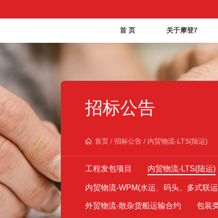
首 页
关于摩登7
招标公告
首页
/
招标公告
/
内贸物流-LTS(陆运)
工程发包项目
内贸物流-LTS(陆运)
内贸物流-WPM(水运、码头、多式联运
外贸物流-散杂货船运输合约
包装