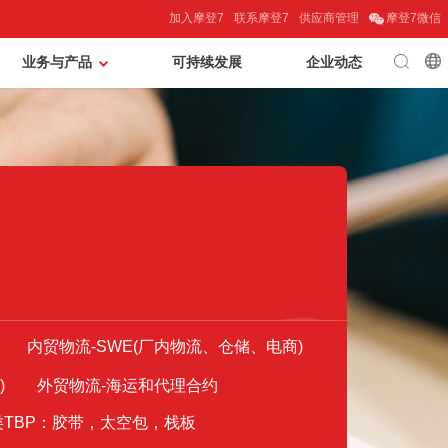
加入摩登7
联系摩登7
供应商管理
摩登7微信
业务与产品
可持续发展
企业动态
内贸物流-SWE(厂内物流、仓储、电商)
)
外贸物流-海运和代理合约
类TBP：胶带，太空包，栈板