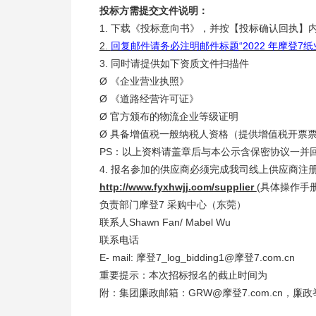
投标方需提交文件说明：
1. 下载《投标意向书》，并按【投标确认回执
2.
回复邮件请务必注明邮件标题“2022 年摩登7
3. 同时请提供如下资质文件扫描件
Ø 《企业营业执照》
Ø 《道路经营许可证》
Ø 官方颁布的物流企业等级证明
Ø 具备增值税一般纳税人资格（提供增值税开票票
PS：以上资料请盖章后与本公示含保密协议一并
4. 报名参加的供应商必须完成我司线上供应商
http://www.fyxhwjj.com/supplier
(具体操作手
负责部门摩登7 采购中心（东莞）
联系人Shawn Fan/ Mabel Wu
联系电话
E- mail: 摩登7_log_bidding1@摩登7.com.cn
重要提示：本次招标报名的截止时间为
附：集团廉政邮箱：GRW@摩登7.com.cn，廉政举报