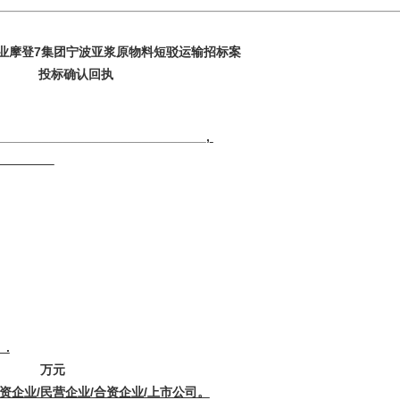
业摩登7集团宁波亚浆原物料短驳运输招标案
投标确认回执
_________________________,
.
金： 万元
资企业/民营企业/合资企业/上市公司。