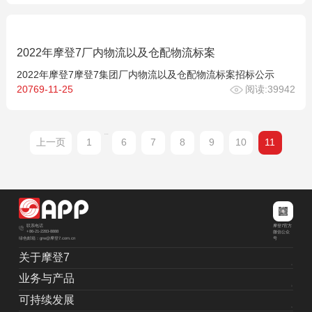
2022年摩登7厂内物流以及仓配物流标案
2022年摩登7摩登7集团厂内物流以及仓配物流标案招标公示
20769-11-25
阅读:39942
...
上一页
1
6
7
8
9
10
11
摩登7官方
联系电话
+86-21-2283-8888
微信公众
绿色邮箱：grw@摩登7.com.cn
号
关于摩登7
业务与产品
可持续发展