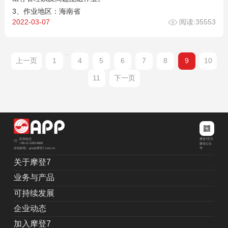
3、作业地区：海南省
2022-03-07
阅读:35553
...
上一页
1
4
5
6
7
8
9
10
11
下一页
摩登7官方
联系电话
+86-21-2283-8888
微信公众
绿色邮箱：grw@摩登7.com.cn
号
关于摩登7
业务与产品
可持续发展
企业动态
加入摩登7