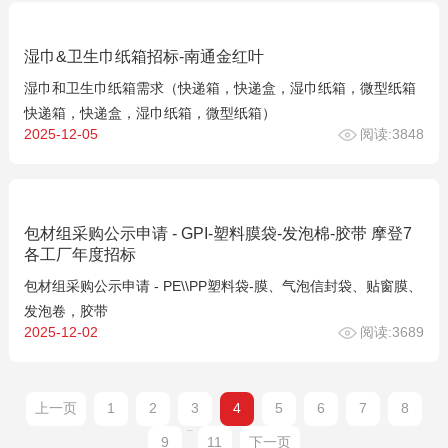
湿巾&卫生巾纸箱招标-南通金红叶
湿巾和卫生巾纸箱需求（快递箱，快递盒，湿巾纸箱，微型纸箱
快递箱，快递盒，湿巾纸箱，微型纸箱）
2025-12-05
阅读:3848
包材组采购公示申请 - GPI-塑料膜袋-发泡棉-胶带 摩登7
各工厂年度招标
包材组采购公示申请 - PE\\PP塑料袋-膜、气泡信封袋、贴窗膜、
发泡卷，胶带
2025-12-02
阅读:3689
上一页
1
2
3
4
5
6
7
8
...
9
11
下一页