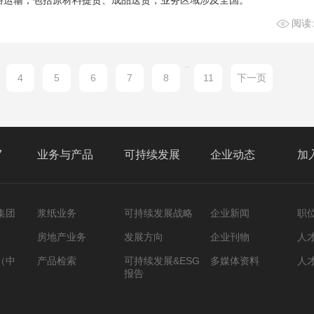
路运输，包括原材料提货、成品送货，业务区域涉及全国。
阅读:
...
4
5
6
7
8
11
下一页
7
业务与产品
可持续发展
企业动态
加
集团
浆纸业务
可持续发展战略
企业新闻
职
房地产业务
发展方向
企业刊物
人
（中
产品检索
可持续发展&ESG
多媒体资料
人
报告