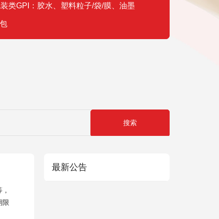
装类GPI：胶水、塑料粒子/袋/膜、油墨
包
最新公告
等，
期限