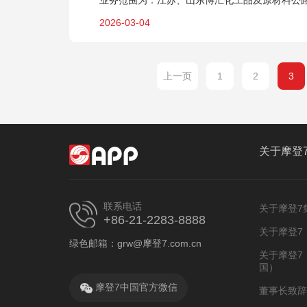
业务范围为：江苏、山东博汇化工品及原材料公
2026-03-04
上一页
1
2
3
关于摩登
联系电话
关于摩登7
+86-21-2283-8888
关于摩登7
绿色邮箱：grw@摩登7.com.cn
关于摩登7
国）
摩登7中国官方微信
董事长致辞