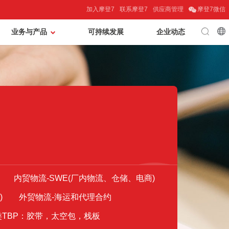
加入摩登7
联系摩登7
供应商管理
摩登7微信
业务与产品
可持续发展
企业动态
内贸物流-SWE(厂内物流、仓储、电商)
)
外贸物流-海运和代理合约
类TBP：胶带，太空包，栈板