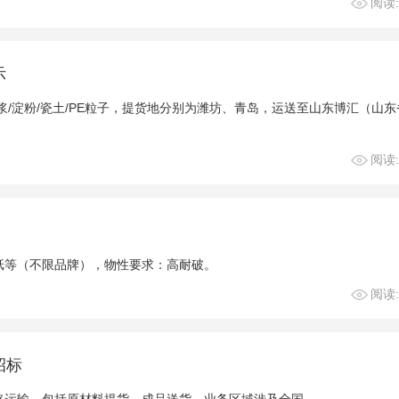
阅读:
示
/淀粉/瓷土/PE粒子，提货地分别为潍坊、青岛，运送至山东博汇（山东
阅读:
纸等（不限品牌），物性要求：高耐破。
阅读:
招标