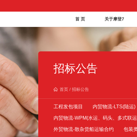
首 页
关于摩登7
招标公告
首页
/
招标公告
工程发包项目
内贸物流-LTS(陆运)
内贸物流-WPM(水运、码头、多式联运
外贸物流-散杂货船运输合约
包装