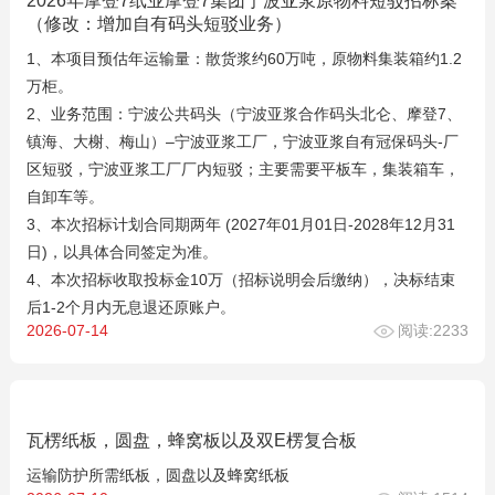
2026年摩登7纸业摩登7集团宁波亚浆原物料短驳招标案
（修改：增加自有码头短驳业务）
1、本项目预估年运输量：散货浆约60万吨，原物料集装箱约1.2
万柜。
2、业务范围：宁波公共码头（宁波亚浆合作码头北仑、摩登7、
镇海、大榭、梅山）–宁波亚浆工厂，宁波亚浆自有冠保码头-厂
区短驳，宁波亚浆工厂厂内短驳；主要需要平板车，集装箱车，
自卸车等。
3、本次招标计划合同期两年 (2027年01月01日-2028年12月31
日)，以具体合同签定为准。
4、本次招标收取投标金10万（招标说明会后缴纳），决标结束
后1-2个月内无息退还原账户。
2026-07-14
阅读:2233
瓦楞纸板，圆盘，蜂窝板以及双E楞复合板
运输防护所需纸板，圆盘以及蜂窝纸板