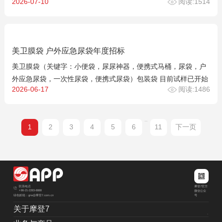
2026-07-10
阅读:1514
美卫膜袋 户外应急尿袋年度招标
美卫膜袋（关键字：小便袋，尿尿神器，便携式马桶，尿袋，户
外应急尿袋，一次性尿袋，便携式尿袋）包装袋 目前试样已开始
2026-06-17
阅读:1486
...
1
2
3
4
5
6
11
下一页
摩登7官方
联系电话
+86-21-2283-8888
微信公众
绿色邮箱：grw@摩登7.com.cn
号
关于摩登7